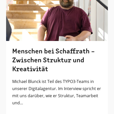
Kluges aus der Branche
Offsetdruck
Vorstufe
Versand
Nachhaltigkeit
Weiterverarbeitung
AWS
Künstliche Intelligenz
App-Entwicklung
Web-Entwicklung
Menschen bei Schaffrath –
Zwischen Struktur und
SOLOXIO®
TYPO3
mobio
Kreativität
Michael Blunck ist Teil des TYPO3-Teams in
unserer Digitalagentur. Im Interview spricht er
mit uns darüber, wie er Struktur, Teamarbeit
und…