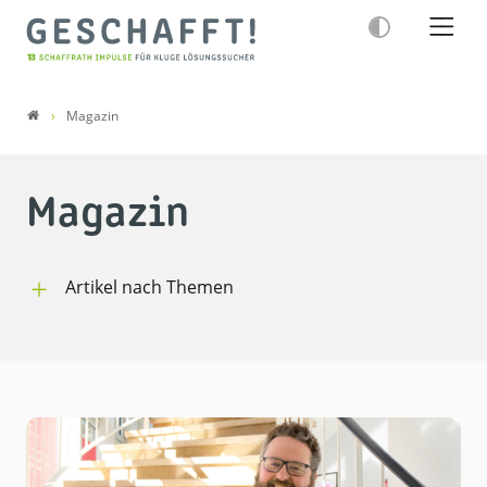
Magazin
Magazin
Artikel nach Themen
GESCHAFFT!
Druckerei
Digitalagentur
Rechtschaffen
Menschen bei Schaffrath
Abgeschafft (Kolumne)
Geschafft by Schaffrath