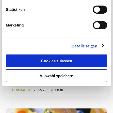
Statistiken
Marketing
Abgeschafft!* – Tradition ist kein
Stillstand – warum Herkunft und
Details zeigen
Fortschritt zusammengehören
* Manchmal muss man etwas abschaffen,
Cookies zulassen
damit Platz für Neues entsteht. Altes,
Überflüssiges, Störendes, Belastendes über
Auswahl speichern
Bord werfen, damit man…
GESCHAFFT!
28.05.26
2 min