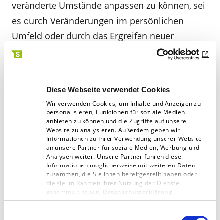
veränderte Umstände anpassen zu können, sei
es durch Veränderungen im persönlichen
Umfeld oder durch das Ergreifen neuer
Gelegenheiten. Auf gesellschaftlicher Ebene
steht Flexibilität für die Anpassungsfähigkeit an
sich wandelnde soziale Strukturen und
Diese Webseite verwendet Cookies
kulturelle Einflüsse, die in einer vernetzten Welt
Wir verwenden Cookies, um Inhalte und Anzeigen zu
allgegenwärtig sind. Diese Dimensionen wirken
personalisieren, Funktionen für soziale Medien
anbieten zu können und die Zugriffe auf unsere
sich letztlich auch auf den beruflichen Kontext
Website zu analysieren. Außerdem geben wir
Informationen zu Ihrer Verwendung unserer Website
aus. Doch der gesellschaftliche Druck, immer
an unsere Partner für soziale Medien, Werbung und
flexibel zu sein, kann zu einem Gefühl der
Analysen weiter. Unsere Partner führen diese
Informationen möglicherweise mit weiteren Daten
Entwurzelung führen. Unternehmenskulturen,
zusammen, die Sie ihnen bereitgestellt haben oder
die sie im Rahmen Ihrer Nutzung der Dienste
die einen ausgewogenen Umgang mit
gesammelt haben.
Datenschutzerklärung
|
Impressum
Flexibilität fördern und die individuellen
Einwilligungsauswahl
Persönlichkeiten auffangen, können helfen,