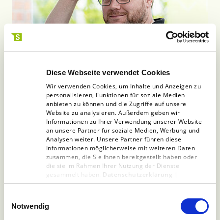
Diese Webseite verwendet Cookies
Wir verwenden Cookies, um Inhalte und Anzeigen zu
personalisieren, Funktionen für soziale Medien
anbieten zu können und die Zugriffe auf unsere
Website zu analysieren. Außerdem geben wir
Informationen zu Ihrer Verwendung unserer Website
Nutzen Sie die Möglichkeiten von
an unsere Partner für soziale Medien, Werbung und
Analysen weiter. Unsere Partner führen diese
Morgen und schaffen Sie mit uns
Informationen möglicherweise mit weiteren Daten
digitale Produkte,
die Menschen
zusammen, die Sie ihnen bereitgestellt haben oder
die sie im Rahmen Ihrer Nutzung der Dienste
berühren
.
gesammelt haben.
Datenschutzerklärung
|
Impressum
Einwilligungsauswahl
Notwendig