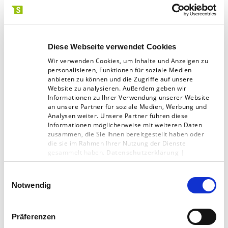
entsprechende Expert:innen
Weitergehende Maßnahmen
Diese Webseite verwendet Cookies
zur Verbesserung des
Wir verwenden Cookies, um Inhalte und Anzeigen zu
personalisieren, Funktionen für soziale Medien
barrierefreien Zugangs zu
anbieten zu können und die Zugriffe auf unsere
Website zu analysieren. Außerdem geben wir
unserer Website
Informationen zu Ihrer Verwendung unserer Website
an unsere Partner für soziale Medien, Werbung und
Analysen weiter. Unsere Partner führen diese
Wir bemühen uns stets um die Verbesserung der
Informationen möglicherweise mit weiteren Daten
barrierefreien Zugangsmöglichkeiten zu unserer
zusammen, die Sie ihnen bereitgestellt haben oder
die sie im Rahmen Ihrer Nutzung der Dienste
Website. Derzeit tun wir hierzu Folgendes:
gesammelt haben.
Datenschutzerklärung
|
Impressum
Wir sind bestrebt, den Zugang zu unseren digitalen
Einwilligungsauswahl
Notwendig
Angeboten für jede:n zu ermöglichen. Aus diesem
Grund wurde sowohl aus technischer Sicht, als auch
gestalterischer Sicht größter Wert auf einen
Präferenzen