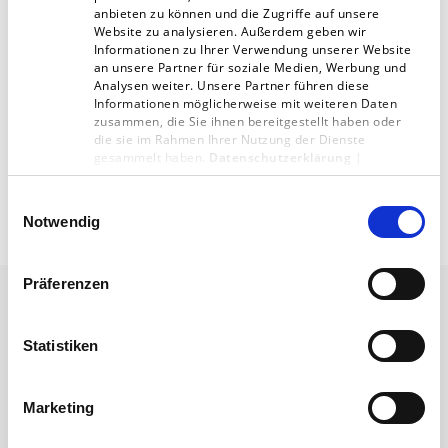
Wir setzen Maßstäbe durch die Entwicklung digitaler
anbieten zu können und die Zugriffe auf unsere
Website zu analysieren. Außerdem geben wir
Systeme, die unsere Kunden nachhaltig begeistern.
Informationen zu Ihrer Verwendung unserer Website
Als lernende Organisation vereinen wir eine gute
an unsere Partner für soziale Medien, Werbung und
Analysen weiter. Unsere Partner führen diese
Portion Innovationsfreude und Ehrgeiz, um kluge
Informationen möglicherweise mit weiteren Daten
Lösungen mit ‚Wow-Effekt‘ zu schaffen.
zusammen, die Sie ihnen bereitgestellt haben oder
die sie im Rahmen Ihrer Nutzung der Dienste
gesammelt haben.
Datenschutzerklärung
|
Impressum
Einwilligungsauswahl
Notwendig
Präferenzen
Lernende Organisation:
Statistiken
Wir hören nie auf, besser
Marketing
zu werden