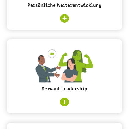
Persönliche Weiterentwicklung
Persönliche Weiterentwicklung fördern
Bei uns hört Lernen nicht mit der
Einarbeitung auf – es beginnt dort erst richtig.
Jede:r hat die Möglichkeit, Neues zu lernen,
sich auszuprobieren und sich fachlich wie
persönlich weiterzuentwickeln – ob durch
Fortbildungen, gezielte Formate, regelmäßiges
Servant Leadership
Feedback oder aus eigener Initiative heraus.
Servant Leadership verankern
Unsere Führungskräfte werden im Konzept