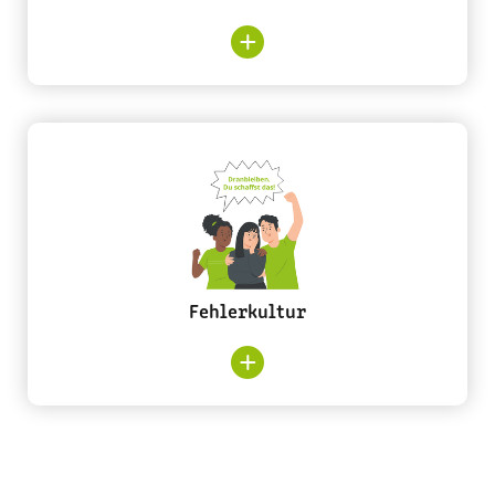
in verschiedenen Sessions über selbst
gewählte Themen auszutauschen,
voneinander zu lernen und neue Impulse
Offenheit für Innovation
mitzunehmen.
Neue Ideen sind willkommen – egal ob groß
oder klein. Wir schaffen bewusst Raum dafür:
Zum Beispiel bei unseren Barcamps oder YETI-
Tagen, wo neue Impulse entstehen,
ausprobiert und weiterentwickelt werden
können. In neue Themen investieren wir
Fehlerkultur
frühzeitig – und setzen uns aktiv mit ihren
Möglichkeiten auseinander. Innovation
beginnt für uns mit Neugier, Offenheit – und
dem Mut, einfach mal anzufangen.
Fehlerkultur leben
Wir sprechen offen und ohne Angst über das,
was nicht klappt – und nutzen es, um