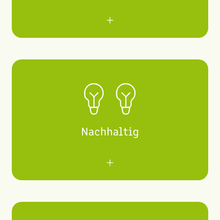
Wir verstehen uns als Experten in unserem
Bereich und schaffen durch unsere Lösungen
einen echten Mehrwert mit Wow-Effekt. Damit
beweisen wir Qualität und Zuverlässigkeit.
Nachhaltig
Wir fördern Nachhaltigkeit, indem wir unsere
Mitarbeiter wertschätzen, langfristige
Kundenlösungen bieten und durch
umweltbewusste Praktiken eine bessere
Zukunft gestalten.