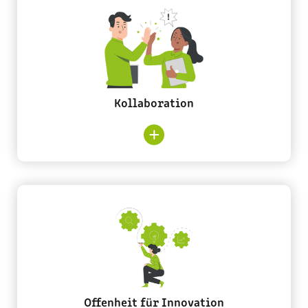
des Servant Leadership geschult – damit sie
Teams vertrauensvoll führen, Orientierung
geben und Eigenverantwortung fördern. So
entsteht Führung auf Augenhöhe – mit dem
Ziel, persönliche Weiterentwicklung,
Kollaboration
Innovationsfreude und eine gelebte
Fehlerkultur zu stärken.
Kollaboration stärken
Wir arbeiten teamübergreifend, transparent
und mit einem gemeinsamen Ziel: bessere
Ergebnisse durch echte Zusammenarbeit.
Das unterstützen wir durch gezielte Formate,
die mehrmals im Jahr stattfinden – zum
Beispiel beim Barcamp: Hier kommt das
Offenheit für Innovation
gesamte Schaffrath-Team zusammen, um sich