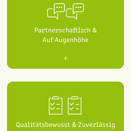
Kollegen und Kunden einzugehen.
Partnerschaftlich &
Auf Augenhöhe
Wir kommunizieren auf allen Ebenen
transparent und auf Augenhöhe, um ein
vertrauensvolles Miteinander zu
gewährleisten. Gegenseitiger Respekt und
Fairness prägen unsere Kommunikation mit
Kunden, Kollegen, Mitarbeitern und
Geschäftspartnern.
Qualitätsbewusst & Zuverlässig