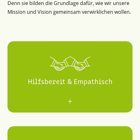
Denn sie bilden die Grundlage dafür, wie wir unsere
Mission und Vision gemeinsam verwirklichen wollen.
Hilfsbereit & Empathisch
Wir glauben, dass wir zusammen stärker sind
und durch ein harmonisches Umfeld bessere
Ergebnisse erzielen. Vertrauen und Empathie
ermöglichen es uns, offen zu kommunizieren,
Wissen zu teilen und auf die Bedürfnisse von