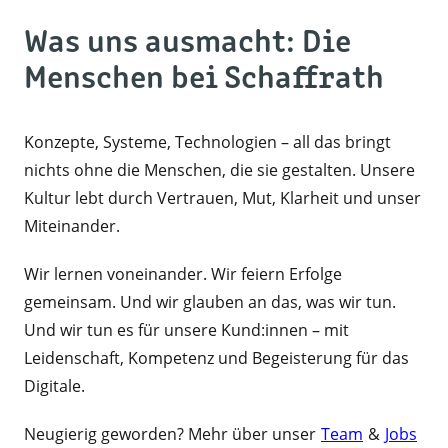
gemeinsam besser zu werden. Gerade wenn
Was uns ausmacht: Die
wir Neues ausprobieren oder mit
unbekannten Technologien arbeiten,
Menschen bei Schaffrath
passieren Fehler. Das gehört dazu – wichtig
ist, dass wir daraus lernen und sie nicht
Konzepte, Systeme, Technologien – all das bringt
zweimal machen. Denn eine gesunde
nichts ohne die Menschen, die sie gestalten. Unsere
Fehlerkultur schafft Vertrauen, fördert
Kultur lebt durch Vertrauen, Mut, Klarheit und unser
Innovation und macht Weiterentwicklung
Miteinander.
überhaupt erst möglich.
Wir lernen voneinander. Wir feiern Erfolge
gemeinsam. Und wir glauben an das, was wir tun.
Und wir tun es für unsere Kund:innen – mit
Leidenschaft, Kompetenz und Begeisterung für das
Digitale.
Neugierig geworden? Mehr über unser
Team
&
Jobs