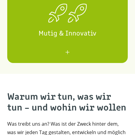
Mutig & Innovativ
Wir wollen Fortschritt vorantreiben und
Vorreiter sein, indem wir neue Technologien
und Prozesse kontinuierlich hinterfragen,
erlernen und anwenden. Mut & Innovation
bedeutet für uns, stets offen für Wandel zu
sein und mutig neue Wege zu gehen.
Warum wir tun, was wir
tun – und wohin wir wollen
Was treibt uns an? Was ist der Zweck hinter dem,
was wir jeden Tag gestalten, entwickeln und möglich