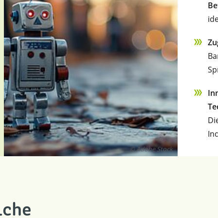
Be
id
Zu
Ba
Sp
In
Te
Di
In
© Adobe Stock
iche