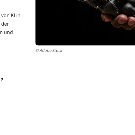
von KI in
 der
en und
© Adobe Stock
ng