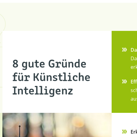
Da
Da
8 gute Gründe
er
für Künstliche
Ef
Intelligenz
sc
au
Er