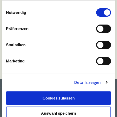
Impressum
Einwilligungsauswahl
Notwendig
L.N. Schaffrath GmbH & Co. KG benötigt die Kontaktinformationen, die Sie
uns zur Verfügung stellen, um Sie bezüglich unserer Produkte und
Dienstleistungen zu kontaktieren. Sie können sich jederzeit von diesen
Präferenzen
Benachrichtigungen abmelden. Informationen zum Abbestellen sowie unsere
Datenschutzpraktiken und unsere Verpflichtung zum Schutz Ihrer
Privatsphäre finden Sie in unseren
Datenschutzbestimmungen
.
Statistiken
Marketing
Details zeigen
Cookies zulassen
Auswahl speichern