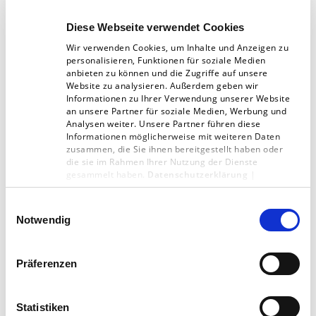
Räume gewechselt
Diese Webseite verwendet Cookies
Maja ist über 16 Stunden die Woche mit
Wir verwenden Cookies, um Inhalte und Anzeigen zu
personalisieren, Funktionen für soziale Medien
der Einführung des neuen Systems
anbieten zu können und die Zugriffe auf unsere
Website zu analysieren. Außerdem geben wir
beschäftigt
Informationen zu Ihrer Verwendung unserer Website
an unsere Partner für soziale Medien, Werbung und
Maja hat 10 Meeting-Regeln eingeführt,
Analysen weiter. Unsere Partner führen diese
Informationen möglicherweise mit weiteren Daten
und ist damit unsere Meetingpolizei
zusammen, die Sie ihnen bereitgestellt haben oder
die sie im Rahmen Ihrer Nutzung der Dienste
gesammelt haben.
Datenschutzerklärung
|
Impressum
Lernen Sie das Schaffrath Team
Einwilligungsauswahl
Notwendig
kennen
Präferenzen
Team Druckerei
Statistiken