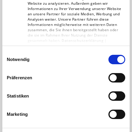
Website zu analysieren. Außerdem geben wir
Informationen zu Ihrer Verwendung unserer Website
an unsere Partner für soziale Medien, Werbung und
Analysen weiter. Unsere Partner führen diese
Informationen möglicherweise mit weiteren Daten
zusammen, die Sie ihnen bereitgestellt haben oder
die sie im Rahmen Ihrer Nutzung der Dienste
gesammelt haben.
Datenschutzerklärung
|
Impressum
Einwilligungsauswahl
Notwendig
Wer rastet, der haftet:
Präferenzen
verantwortungsvolles
Handeln bei Cybersecurity
Statistiken
Christian Solmecke ist Anwalt und
gefragter Experte für Internet- und
Medienrecht, Autor, ehemaliger
Marketing
Journalist und WDR-Moderator. Er
gibt uns…