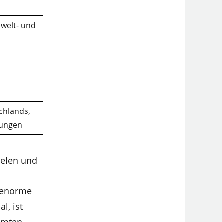
welt- und
s
chlands,
ungen
ielen und
 enorme
l, ist
samten