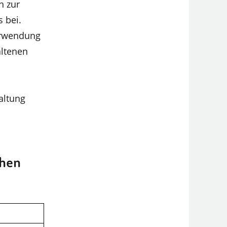
n zur
 bei.
Verwendung
altenen
altung
chen