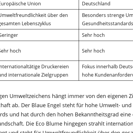
Europäische Union
Deutschland
Umweltfreundlichkeit über den
Besonders strenge Um
gesamten Lebenszyklus
Gesundheitsstandard
Geringer
Sehr hoch
Sehr hoch
Sehr hoch
Internationaltätige Druckereien
Fokus innerhalb Deuts
und internationale Zielgruppen
hohe Kundenanforder
igen Umweltzeichens hängt immer von den eigenen Z
haft ab. Der Blaue Engel steht für hohe Umwelt- und
rds und hat durch den hohen Bekanntheitsgrad eine
ndschaft. Die Eco Blume hingegen strahlt internationa
nt und steht für Umweltfreundlichkeit über den ge