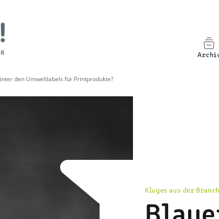
Archi
inter den Umweltlabels für Printprodukte?
Kluges aus der Branc
Blaue