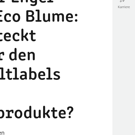
Karriere
Eco Blume:
teckt
r den
tlabels
produkte?
en