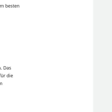
am besten
n. Das
für die
um