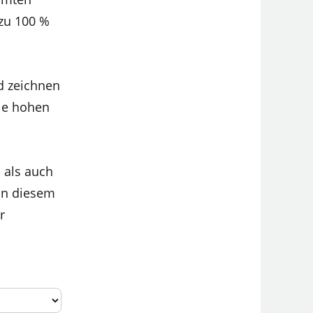
 zu 100 %
nd zeichnen
die hohen
 als auch
in diesem
r