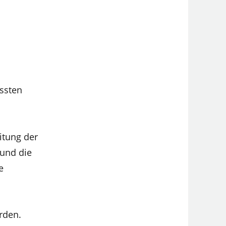
ssten
itung der
 und die
e
rden.