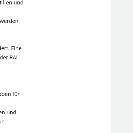
ilien und
 werden
ert. Eine
 der RAL
aben für
ien und
ür