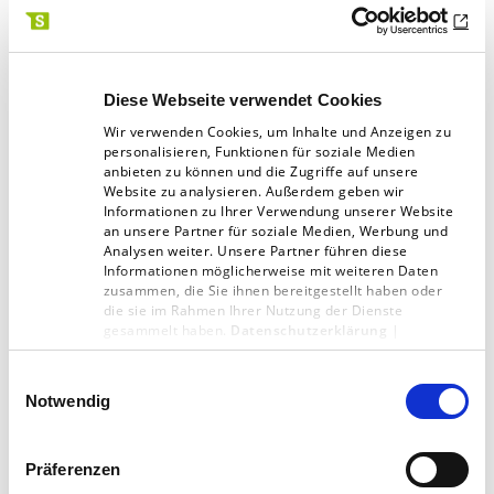
Quellen
Diese Webseite verwendet Cookies
1
–
staatspolitik.de/die_verfassung_der_freiheit/
Wir verwenden Cookies, um Inhalte und Anzeigen zu
personalisieren, Funktionen für soziale Medien
anbieten zu können und die Zugriffe auf unsere
2
–
Website zu analysieren. Außerdem geben wir
Informationen zu Ihrer Verwendung unserer Website
dorsch.hogrefe.com/stichwort/organisationen-
an unsere Partner für soziale Medien, Werbung und
lernende
Analysen weiter. Unsere Partner führen diese
Informationen möglicherweise mit weiteren Daten
3
–
duden.de/rechtschreibung/Struktur
zusammen, die Sie ihnen bereitgestellt haben oder
die sie im Rahmen Ihrer Nutzung der Dienste
gesammelt haben.
Datenschutzerklärung
|
Impressum
Einwilligungsauswahl
Mehr zum Thema Struktur im
Notwendig
GESCHAFFT!-Magazin
Präferenzen