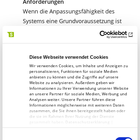
Anforderungen
Wenn die Anpassungsfähigkeit des
Systems eine Grundvoraussetzung ist
und eine schnelle Reaktion auf sich
ändernde Anforderungen gegeben sein
muss.
Diese Webseite verwendet Cookies
Technologiepartnerbedarf
Wir verwenden Cookies, um Inhalte und Anzeigen zu
personalisieren, Funktionen für soziale Medien
Wenn entweder keine interne IT-
anbieten zu können und die Zugriffe auf unsere
Abteilung vorhanden oder diese stark
Website zu analysieren. Außerdem geben wir
Informationen zu Ihrer Verwendung unserer Website
ausgelastet ist, sodass die Unterstützung
an unsere Partner für soziale Medien, Werbung und
Analysen weiter. Unsere Partner führen diese
eines kompetenten technologischen
Informationen möglicherweise mit weiteren Daten
Partners benötigt wird.
zusammen, die Sie ihnen bereitgestellt haben oder
die sie im Rahmen Ihrer Nutzung der Dienste
gesammelt haben.
Datenschutzerklärung
|
Individuelle Lösungen bei maximaler
Impressum
Berücksichtigung von Standards
Einwilligungsauswahl