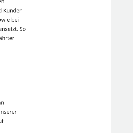
en
nd Kunden
owie bei
nsetzt. So
ährter
an
unserer
uf