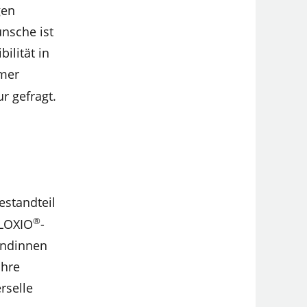
gen
nsche ist
ilität in
mmer
r gefragt.
estandteil
®
OLOXIO
-
undinnen
ihre
rselle