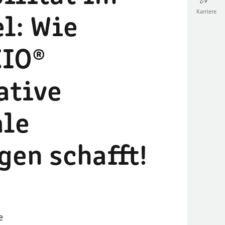
Karriere
l: Wie
XIO®
ative
ale
gen schafft!
e