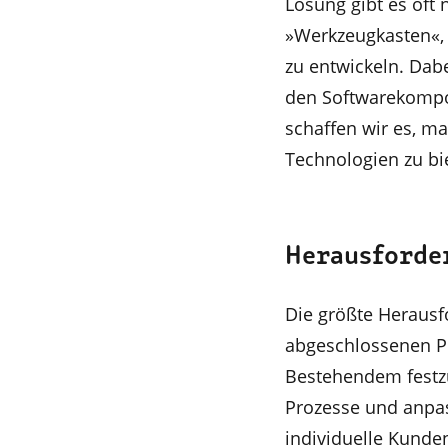
Lösung gibt es oft 
»Werkzeugkasten«,
zu entwickeln. Dabe
den Softwarekompo
schaffen wir es, ma
Technologien zu bi
Herausforde
Die größte Herausf
abgeschlossenen P
Bestehendem festzu
Prozesse und anpass
individuelle Kund