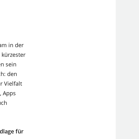
am in der
 kürzester
en sein
ch: den
 Vielfalt
, Apps
uch
ndlage für