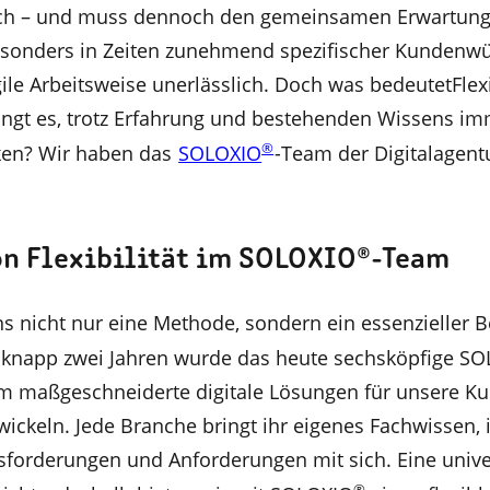
ich – und muss dennoch den gemeinsamen Erwartun
esonders in Zeiten zunehmend spezifischer Kundenwü
gile Arbeitsweise unerlässlich. Doch was bedeutetFlexib
lingt es, trotz Erfahrung und bestehenden Wissens i
®
ken? Wir haben das
SOLOXIO
-Team der Digitalagentu
n Flexibilität im SOLOXIO®-Team
 uns nicht nur eine Methode, sondern ein essenzieller B
r knapp zwei Jahren wurde das heute sechsköpfige S
m maßgeschneiderte digitale Lösungen für unsere K
ickeln. Jede Branche bringt ihr eigenes Fachwissen, 
sforderungen und Anforderungen mit sich. Eine unive
®