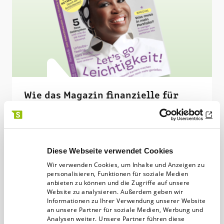
Wie das Magazin finanzielle für
Empowerment und Verantwortung
steht
Lange Zeit waren Magazine wie »finanzielle«
Diese Webseite verwendet Cookies
eine Randerscheinung. Sie wurden belächelt
Wir verwenden Cookies, um Inhalte und Anzeigen zu
und nicht ernst genommen. Die Belange von
personalisieren, Funktionen für soziale Medien
anbieten zu können und die Zugriffe auf unsere
Frauen in der…
Website zu analysieren. Außerdem geben wir
Informationen zu Ihrer Verwendung unserer Website
an unsere Partner für soziale Medien, Werbung und
Druckerei
27.03.25
3 min
Analysen weiter. Unsere Partner führen diese