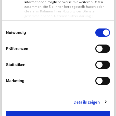
Informationen möglicherweise mit weiteren Daten
zusammen, die Sie ihnen bereitgestellt haben oder
die sie im Rahmen Ihrer Nutzung der Dienste
gesammelt haben.
Datenschutzerklärung
|
Impressum
Einwilligungsauswahl
Notwendig
Präferenzen
Statistiken
Die Vorteile und Zukunft der LED-
Marketing
Innovation
Patrick Schneppe über die Vorteile der LED-
Details zeigen
Innovation und wie die Zukunft aussehen
könnte.