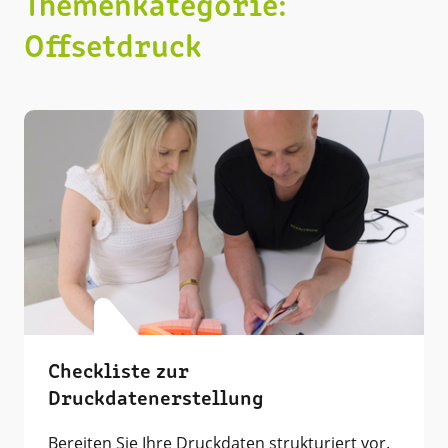
Themenkategorie:
Geschafft by Schaffrath
Offsetdruck
Kluges aus der Branche
Offsetdruck
Vorstufe
Versand
Nachhaltigkeit
Weiterverarbeitung
AWS
Künstliche Intelligenz
App-Entwicklung
Web-Entwicklung
SOLOXIO®
TYPO3
mobio
Checkliste zur
Druckdatenerstellung
Bereiten Sie Ihre Druckdaten strukturiert vor.