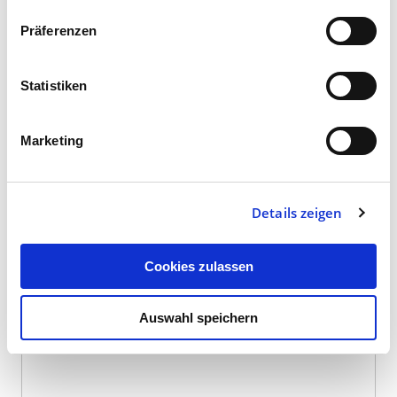
Anrede
Präferenzen
Statistiken
Vorname
Marketing
Nachname
*
Details zeigen
E-Mail
*
Cookies zulassen
Ihre Nachricht
Auswahl speichern