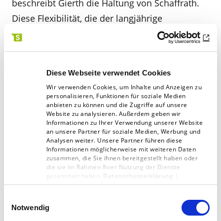
beschreibt Gierth die Haltung von Schaffrath.
Diese Flexibilität, die der langjährige
Medienexperte als eine der Stärken von
Schaffrath ausgemacht hat, gepaart mit der
langjährigen fundierten Expertise, ermöglicht
Diese Webseite verwendet Cookies
es, auch komplexe und in der Regel
Wir verwenden Cookies, um Inhalte und Anzeigen zu
zeitkritische Projekte erfolgreich umzusetzen.
personalisieren, Funktionen für soziale Medien
anbieten zu können und die Zugriffe auf unsere
So wird nachhaltig Erfolg ermöglicht.
Website zu analysieren. Außerdem geben wir
Informationen zu Ihrer Verwendung unserer Website
an unsere Partner für soziale Medien, Werbung und
Analysen weiter. Unsere Partner führen diese
Informationen möglicherweise mit weiteren Daten
Neugierig, was wir für Sie tun
zusammen, die Sie ihnen bereitgestellt haben oder
die sie im Rahmen Ihrer Nutzung der Dienste
können?
gesammelt haben.
Datenschutzerklärung
|
Impressum
Einwilligungsauswahl
Jetzt unverbindlich anfragen.
Notwendig