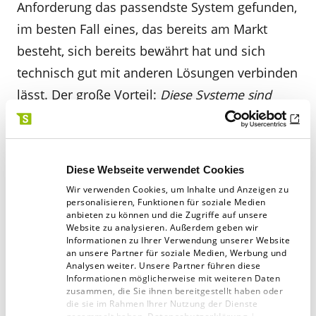
Anforderung das passendste System gefunden,
im besten Fall eines, das bereits am Markt
besteht, sich bereits bewährt hat und sich
technisch gut mit anderen Lösungen verbinden
lässt. Der große Vorteil:
Diese Systeme sind
erprobt. Sollte es für eine Anforderung kein
passendes System am Markt geben, wird eine
Lösung vollständig neu entwickelt (klassische
Diese Webseite verwendet Cookies
Individualentwicklung)
. Das
SOLOXIO®‑
Prinzip
Wir verwenden Cookies, um Inhalte und Anzeigen zu
verbindet ausgewählte Systeme so
personalisieren, Funktionen für soziale Medien
anbieten zu können und die Zugriffe auf unsere
miteinander, dass ihre Stärken optimal genutzt
Website zu analysieren. Außerdem geben wir
Informationen zu Ihrer Verwendung unserer Website
werden, ohne enge, schwer lösbare
an unsere Partner für soziale Medien, Werbung und
Analysen weiter. Unsere Partner führen diese
Abhängigkeiten zwischen den Komponenten
Informationen möglicherweise mit weiteren Daten
entstehen zu lassen. Wichtig dabei:
Es handelt
zusammen, die Sie ihnen bereitgestellt haben oder
die sie im Rahmen Ihrer Nutzung der Dienste
sich nicht um eine lose Sammlung von