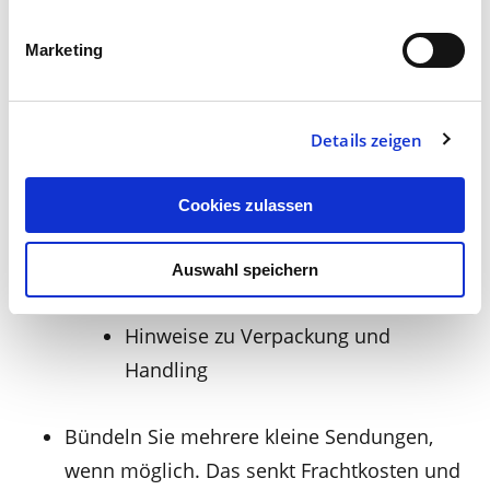
mindestens 2–3 Wochen Vorlauf
einplanen; bei schwierigen Zielen eher 4
Marketing
Wochen.
Tragen Sie alle relevanten Infos
Details zeigen
zusammen:
Vollständige Empfängeradresse
Cookies zulassen
Lieferspezifikationen des
Veranstalters (Zufahrt, Rampen,
Auswahl speichern
Zeitfenster) bei Messesendungen.
Hinweise zu Verpackung und
Handling
Bündeln Sie mehrere kleine Sendungen,
wenn möglich. Das senkt Frachtkosten und