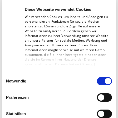
Zugangsvoraussetzungen, zu Rückläufen oder
Diese Webseite verwendet Cookies
zusätzlichen Kosten durch erneute
Wir verwenden Cookies, um Inhalte und Anzeigen zu
Zustellversuche führen.
personalisieren, Funktionen für soziale Medien
anbieten zu können und die Zugriffe auf unsere
Website zu analysieren. Außerdem geben wir
Informationen zu Ihrer Verwendung unserer Website
an unsere Partner für soziale Medien, Werbung und
Checkliste für einen
Analysen weiter. Unsere Partner führen diese
Informationen möglicherweise mit weiteren Daten
reibungslosen
zusammen, die Sie ihnen bereitgestellt haben oder
die sie im Rahmen Ihrer Nutzung der Dienste
Speditionsversand
gesammelt haben.
Datenschutzerklärung
|
Impressum
Einwilligungsauswahl
Stimmen Sie sich bei Speditionslieferung
Notwendig
frühzeitig mit der Druckerei oder Ihrem
Versanddienstleister ab. Spätere
Präferenzen
Änderungen sind teuer und riskant. Für
Messegüter und Exportaufträge
Statistiken