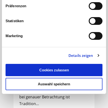
Präferenzen
Statistiken
Marketing
Details zeigen
Die Rolle von Tradition in
einer modernen Welt
Cookies zulassen
Tra | di | ti | on – ein Begriff, der oft
mit Geschichte, Bräuchen und
Auswahl speichern
Vergangenheit assoziiert wird. Doch
bei genauer Betrachtung ist
Tradition…