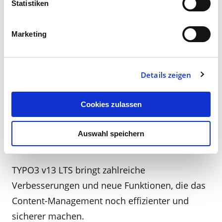
Statistiken
simulieren. Zudem wurde die Unterstützung
für
Multimedia-Inhalte
erweitert, was die
Marketing
Einbindung von Videos, Bildern und
Audiodateien erleichtert.
Details zeigen
Fazit: TYPO3 v13 LTS – Ein
Cookies zulassen
entscheidender Schritt nach
Auswahl speichern
vorne
TYPO3 v13 LTS bringt zahlreiche
Verbesserungen und neue Funktionen, die das
Content-Management noch effizienter und
sicherer machen.