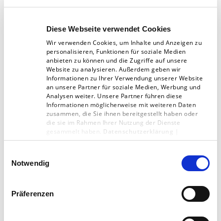
Prozesses
.
Diese Webseite verwendet Cookies
Wir verwenden Cookies, um Inhalte und Anzeigen zu
personalisieren, Funktionen für soziale Medien
Neue Werkzeuge für
anbieten zu können und die Zugriffe auf unsere
Website zu analysieren. Außerdem geben wir
Redakteure: Mehr Flexibilität
Informationen zu Ihrer Verwendung unserer Website
an unsere Partner für soziale Medien, Werbung und
bei der Content-Erstellung
Analysen weiter. Unsere Partner führen diese
Informationen möglicherweise mit weiteren Daten
zusammen, die Sie ihnen bereitgestellt haben oder
die sie im Rahmen Ihrer Nutzung der Dienste
TYPO3 v13 LTS stellt Redakteuren eine Reihe
gesammelt haben.
Datenschutzerklärung
|
neuer Werkzeuge zur Verfügung, die die
Impressum
Einwilligungsauswahl
Content-Erstellung noch flexibler gestalten. Mit
Notwendig
der neuen
Drag-and-Drop-Funktion
können
Inhalte einfach und schnell angeordnet
Präferenzen
werden, während verbesserte
Vorschau-Modi
die Darstellung auf verschiedenen Endgeräten