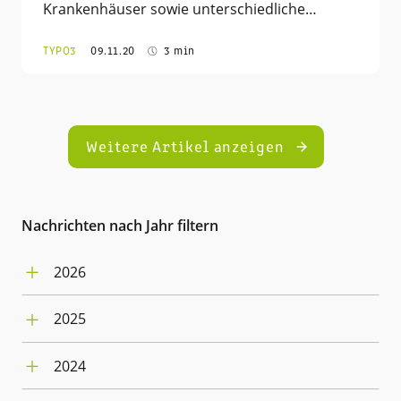
Krankenhäuser sowie unterschiedliche…
TYPO3
09.11.20
3 min
Weitere Artikel anzeigen
Nachrichten nach Jahr filtern
2026
August (1)
2025
Juli (4)
Dezember (3)
Juni (5)
2024
November (2)
Mai (4)
Dezember (3)