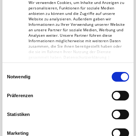
Wir verwenden Cookies, um Inhalte und Anzeigen zu
personalisieren, Funktionen für soziale Medien
anbieten zu können und die Zugriffe auf unsere
Website zu analysieren. Außerdem geben wir
Informationen zu Ihrer Verwendung unserer Website
an unsere Partner für soziale Medien, Werbung und
Analysen weiter. Unsere Partner führen diese
Arbeiten in der Redaktion:
Informationen möglicherweise mit weiteren Daten
Workflow, Redaktionssysteme und
zusammen, die Sie ihnen bereitgestellt haben oder
die sie im Rahmen Ihrer Nutzung der Dienste
Ausdauer
gesammelt haben.
Datenschutzerklärung
|
Impressum
Bessere Workflows können Sie mit einem
Einwilligungsauswahl
Cloud–Redaktions–System erzielen. Wichtig ist
Notwendig
es, den Workflow auf die technischen Tools
abzustimmen.
Präferenzen
11.11.20
1 min
Statistiken
Marketing