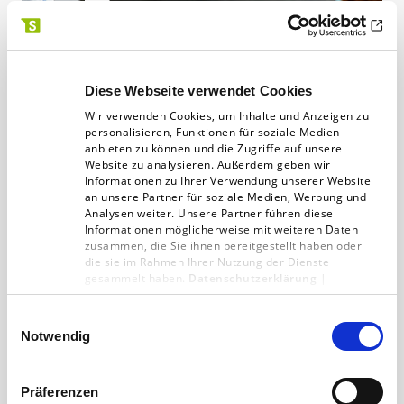
Wie du mit agilem
Projektmanagement den inneren
Diese Webseite verwendet Cookies
Schweinehund besiegst
Wir verwenden Cookies, um Inhalte und Anzeigen zu
personalisieren, Funktionen für soziale Medien
Die Methoden des agilen Projektmanegement,
anbieten zu können und die Zugriffe auf unsere
wie Scrum oder Kanban sind in den letzten
Website zu analysieren. Außerdem geben wir
Informationen zu Ihrer Verwendung unserer Website
Jahren zu einem festen Bestandteil in
an unsere Partner für soziale Medien, Werbung und
Analysen weiter. Unsere Partner führen diese
Unternehmen geworden. Doch…
Informationen möglicherweise mit weiteren Daten
zusammen, die Sie ihnen bereitgestellt haben oder
01.02.21
2 min
die sie im Rahmen Ihrer Nutzung der Dienste
gesammelt haben.
Datenschutzerklärung
|
Impressum
Einwilligungsauswahl
Notwendig
Nachrichten nach Jahr filtern
Präferenzen