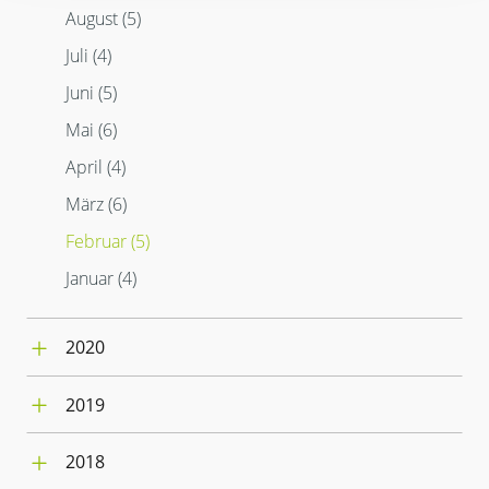
April (4)
Februar (4)
August (5)
Mai (3)
März (5)
Januar (5)
Juli (4)
April (3)
Februar (1)
März (4)
Januar (4)
Juni (5)
Februar (4)
Mai (6)
Januar (4)
April (4)
März (6)
Februar (5)
Januar (4)
2020
Dezember (5)
2019
November (11)
November (3)
Oktober (3)
2018
Oktober (6)
September (4)