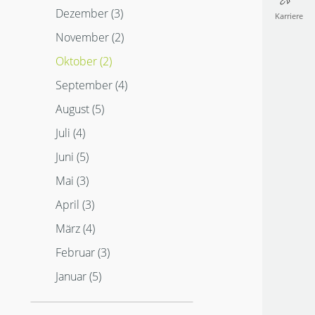
Dezember (3)
Juni (5)
Karriere
Mai (4)
November (2)
April (5)
Oktober (2)
März (4)
September (4)
Februar (4)
August (5)
Januar (4)
Juli (4)
Juni (5)
Mai (3)
April (3)
März (4)
Februar (3)
Januar (5)