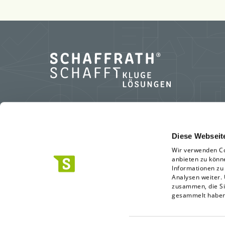
L.N. Schaffrath GmbH & Co. KG
Diese Webseit
Wir verwenden Co
Standort Geldern
anbieten zu könn
Marktweg 42-50
Informationen zu
Analysen weiter.
47608 Geldern
zusammen, die Si
0 28 31.396-0
gesammelt habe
info(at)schaffrath.de