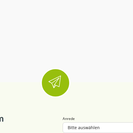
m
Anrede