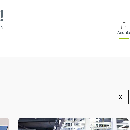
Archi
x