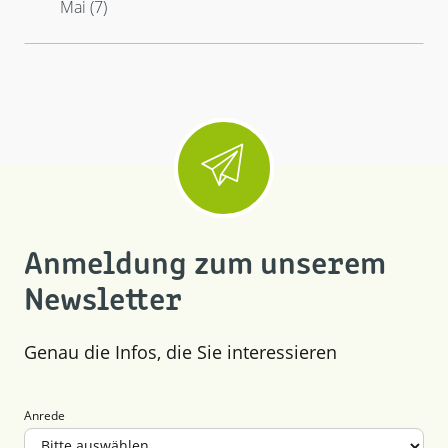
März (13)
Januar (3)
Mai (7)
Februar (3)
Januar (3)
Anmeldung zum unserem
Newsletter
Genau die Infos, die Sie interessieren
Anrede