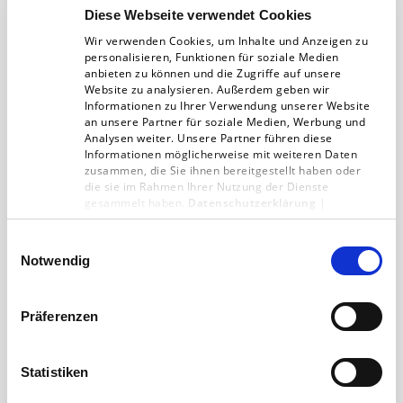
Diese Webseite verwendet Cookies
Wir verwenden Cookies, um Inhalte und Anzeigen zu
Das Fazit zum Zeitungskongress
personalisieren, Funktionen für soziale Medien
anbieten zu können und die Zugriffe auf unsere
2014: Umsätze rückläufig – Digitale
Website zu analysieren. Außerdem geben wir
Leserschaft wächst
Informationen zu Ihrer Verwendung unserer Website
an unsere Partner für soziale Medien, Werbung und
Analysen weiter. Unsere Partner führen diese
Gestern ging der „Zeitungskongress 2014“ des
Informationen möglicherweise mit weiteren Daten
Bundesverbands Deutscher Zeitungsverleger
zusammen, die Sie ihnen bereitgestellt haben oder
die sie im Rahmen Ihrer Nutzung der Dienste
(BDZV) in Berlin zu Ende. Das Fazit: Der
gesammelt haben.
Datenschutzerklärung
|
Gesamtumsatz aus…
Impressum
Einwilligungsauswahl
Notwendig
01.09.14
3 min
Präferenzen
Statistiken
Nachrichten nach Jahr filtern