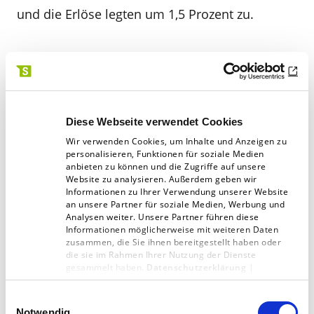
und die Erlöse legten um 1,5 Prozent zu.
48,7 Milliarden Euro haben die
Medienkonsumenten ausgegeben, das waren
2,0 Prozent mehr als im Vorjahr. 13,5 Milliarden
Euro entfallen dabei auf mobile und stationäre
Diese Webseite verwendet Cookies
Internetzugänge, die mit 4,7 Prozent zulegten.
Wir verwenden Cookies, um Inhalte und Anzeigen zu
personalisieren, Funktionen für soziale Medien
Hier rechnen die PwC- Experten allerdings mit
anbieten zu können und die Zugriffe auf unsere
Website zu analysieren. Außerdem geben wir
einer Abschwächung. „Die Mehrheit der
Informationen zu Ihrer Verwendung unserer Website
an unsere Partner für soziale Medien, Werbung und
Verbraucher ist mit hochwertigen Endgeräten
Analysen weiter. Unsere Partner führen diese
ausgestattet und viele verfügen über einen
Informationen möglicherweise mit weiteren Daten
zusammen, die Sie ihnen bereitgestellt haben oder
Breitbandanschluss. „Das sind gute
die sie im Rahmen Ihrer Nutzung der Dienste
gesammelt haben.
Datenschutzerklärung
|
Voraussetzungen für einen flexiblen und
Impressum
komfortablen Medienkonsum. Die Ausgaben
Einwilligungsauswahl
Notwendig