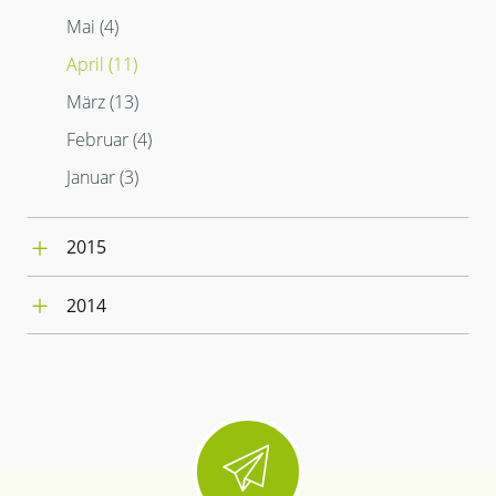
Mai (4)
April (11)
März (13)
Februar (4)
Januar (3)
2015
Dezember (3)
2014
November (9)
Dezember (4)
Oktober (4)
November (7)
September (5)
Oktober (4)
August (8)
September (4)
Juli (4)
August (10)
Juni (14)