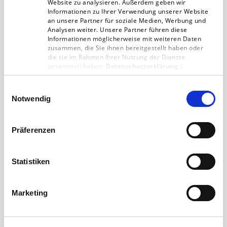
Website zu analysieren. Außerdem geben wir
Informationen zu Ihrer Verwendung unserer Website
an unsere Partner für soziale Medien, Werbung und
Analysen weiter. Unsere Partner führen diese
Informationen möglicherweise mit weiteren Daten
zusammen, die Sie ihnen bereitgestellt haben oder
die sie im Rahmen Ihrer Nutzung der Dienste
gesammelt haben.
Datenschutzerklärung
|
Impressum
Einwilligungsauswahl
Flattr Plus und Adblock Plus stellen
Notwendig
Kooperation vor
Es ist „re:publica“ Woche im Jahr 2016. Das
Präferenzen
Kölner Unternehmen Eyeo gibt den Adblocker
Adblock Plus heraus. Der ist nicht
Statistiken
unumstritten, Verlage wehren…
Marketing
Digitalagentur
05.04.16
2 min