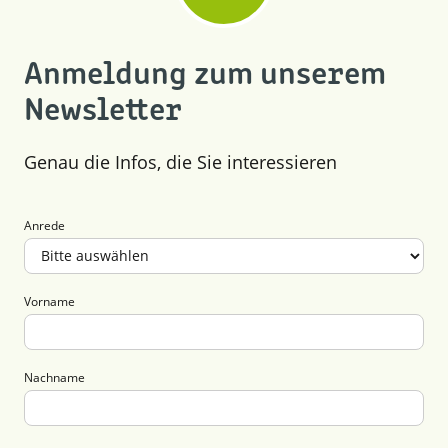
Juli (7)
Mai (4)
Mai (7)
April (5)
März (13)
Anmeldung zum unserem
Februar (3)
Newsletter
Januar (3)
Genau die Infos, die Sie interessieren
Anrede
Vorname
Nachname