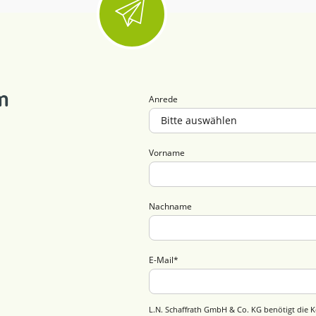
m
Anrede
Vorname
Nachname
E-Mail
*
L.N. Schaffrath GmbH & Co. KG benötigt die K