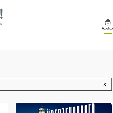
Archi
x