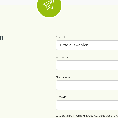
m
Anrede
Vorname
Nachname
E-Mail
*
L.N. Schaffrath GmbH & Co. KG benötigt die K