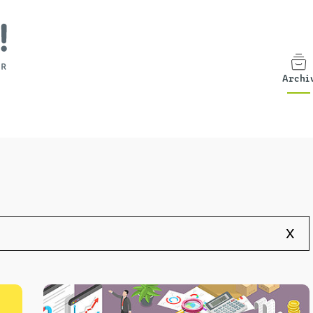
Archi
x