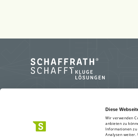
L.N. Schaffrath GmbH & Co. KG
Diese Webseit
Wir verwenden Co
Standort Geldern
anbieten zu könn
Marktweg 42-50
Informationen zu
Analysen weiter.
47608 Geldern