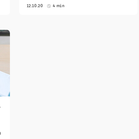
12.10.20
4 min
?
m