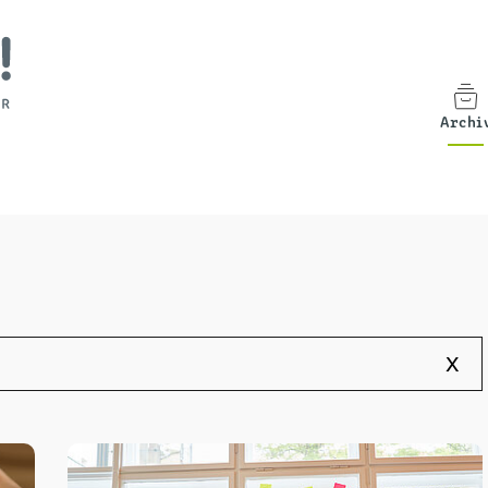
Archi
x