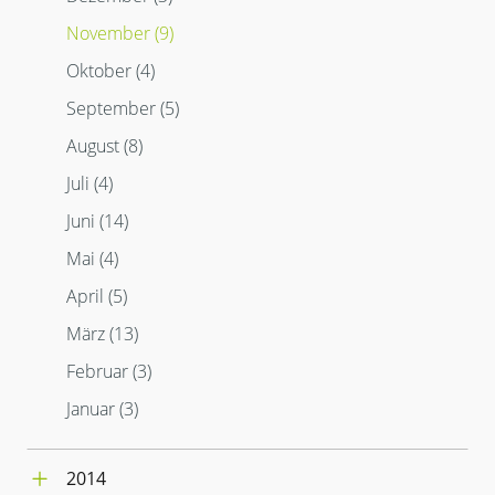
August (1)
Juni (5)
März (5)
September (1)
November (9)
Juli (1)
Mai (4)
Februar (4)
August (9)
März (7)
April (10)
Oktober (4)
Januar (3)
Juli (4)
Februar (3)
März (4)
September (5)
Juni (3)
Januar (2)
Februar (4)
August (8)
Mai (4)
Januar (4)
Juli (4)
April (11)
März (13)
Juni (14)
Februar (4)
Mai (4)
Januar (3)
April (5)
März (13)
Februar (3)
Januar (3)
2014