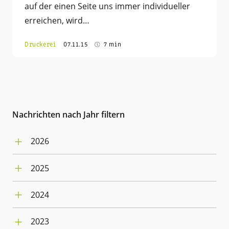
auf der einen Seite uns immer individueller
erreichen, wird…
Druckerei
07.11.15
7 min
Nachrichten nach Jahr filtern
2026
August (1)
2025
Juli (4)
Dezember (3)
Juni (5)
2024
November (2)
Mai (4)
Dezember (3)
Oktober (2)
April (5)
2023