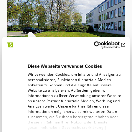
KNOW!S zu Besuch bei BEGA – Neue
App: BEGA Library
Diese Webseite verwendet Cookies
Leuchten von BEGA huldigen drei
Wir verwenden Cookies, um Inhalte und Anzeigen zu
personalisieren, Funktionen für soziale Medien
Grundprinzipien: Der geometrischen Form,
anbieten zu können und die Zugriffe auf unsere
dem Schwarz-Weiß und der Langlebigkeit.
Website zu analysieren. Außerdem geben wir
Informationen zu Ihrer Verwendung unserer Website
Letzteres, ein Qualitätsversprechen,…
an unsere Partner für soziale Medien, Werbung und
Analysen weiter. Unsere Partner führen diese
Informationen möglicherweise mit weiteren Daten
Digitalagentur
07.11.15
10 min
zusammen, die Sie ihnen bereitgestellt haben oder
die sie im Rahmen Ihrer Nutzung der Dienste
gesammelt haben.
Datenschutzerklärung
|