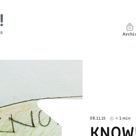
Archi
08.11.15
< 1 min
KNOW!