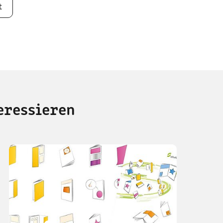
t
eressieren