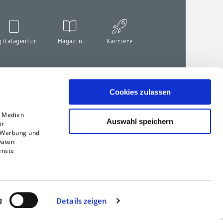
gitalagentur
Magazin
Karriere
Cookies zulassen
e Medien
Auswahl speichern
ir
, Werbung und
Daten
enste
g
Details zeigen