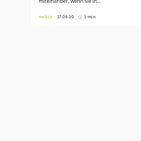
miteinander, wenn sie in…
mobio
17.06.20
1 min