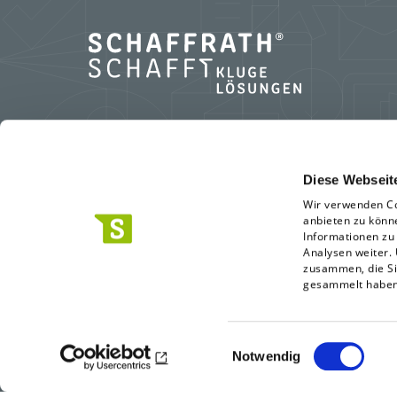
L.N. Schaffrath GmbH & Co. KG
Diese Webseit
Wir verwenden Co
Standort Geldern
anbieten zu könn
Marktweg 42-50
Informationen zu
Analysen weiter.
47608 Geldern
zusammen, die Si
0 28 31.396-0
gesammelt habe
info(at)schaffrath.de
Einwilligungsauswahl
Notwendig
AGB
Haftungshinweis
Datenschutz
Whistleblo