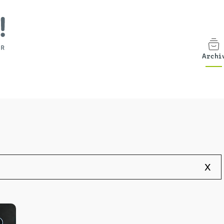
Archi
x