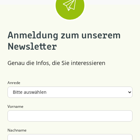
Januar (4)
August (10)
Juni (14)
April (11)
Juli (7)
Mai (4)
März (13)
Mai (7)
April (5)
Februar (4)
März (13)
Januar (3)
Anmeldung zum unserem
Februar (3)
Newsletter
Januar (3)
Genau die Infos, die Sie interessieren
Anrede
Vorname
Nachname