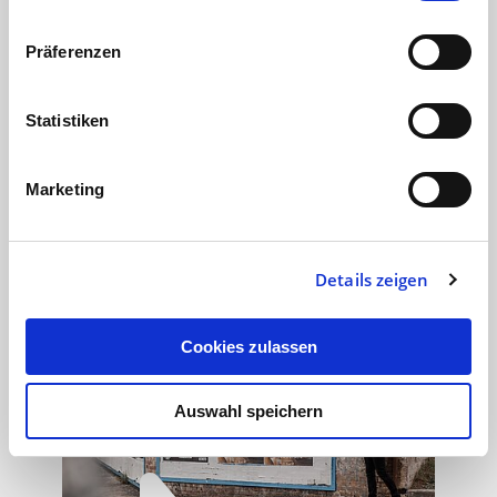
Druck
Nie war es einfacher als heute, Inhalte
Präferenzen
in hohen Auflagen aufs Papier zu
bringen. Doch bis zum Print per
Statistiken
Mausklick war es ein langer Weg. Wie
haben…
Marketing
Druckerei
21.04.19
1 min
Details zeigen
Cookies zulassen
Auswahl speichern