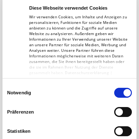
Mai (4)
Dezember (3)
Oktober (2)
Diese Webseite verwendet Cookies
April (5)
2023
November (5)
September (4)
Wir verwenden Cookies, um Inhalte und Anzeigen zu
März (4)
personalisieren, Funktionen für soziale Medien
Dezember (4)
Oktober (5)
August (5)
Februar (4)
2022
anbieten zu können und die Zugriffe auf unsere
November (4)
September (4)
Website zu analysieren. Außerdem geben wir
Juli (4)
Januar (4)
Dezember (3)
Informationen zu Ihrer Verwendung unserer Website
Oktober (5)
August (3)
Juni (5)
an unsere Partner für soziale Medien, Werbung und
September (1)
November (3)
Juli (4)
Analysen weiter. Unsere Partner führen diese
Mai (3)
Informationen möglicherweise mit weiteren Daten
August (5)
Juni (3)
April (3)
Oktober (4)
zusammen, die Sie ihnen bereitgestellt haben oder
Juli (4)
die sie im Rahmen Ihrer Nutzung der Dienste
Mai (3)
März (4)
September (4)
gesammelt haben.
Datenschutzerklärung
|
Juni (4)
April (2)
Februar (3)
Impressum
August (4)
Mai (5)
März (4)
Januar (5)
Einwilligungsauswahl
Juli (4)
April (4)
Notwendig
Februar (4)
März (5)
Januar (5)
Juni (4)
Februar (1)
Präferenzen
Mai (3)
Januar (4)
April (3)
Statistiken
März (4)