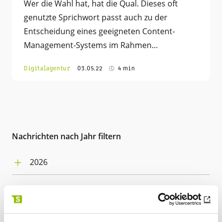
Wer die Wahl hat, hat die Qual. Dieses oft
genutzte Sprichwort passt auch zu der
Entscheidung eines geeigneten Content-
Management-Systems im Rahmen…
Digitalagentur
03.05.22
4 min
Nachrichten nach Jahr filtern
2026
August (1)
2025
Juli (4)
Dezember (3)
Juni (5)
2024
November (2)