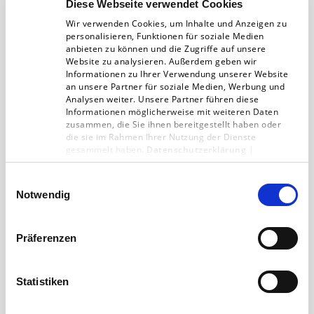
Diese Webseite verwendet Cookies
Wir verwenden Cookies, um Inhalte und Anzeigen zu
personalisieren, Funktionen für soziale Medien
anbieten zu können und die Zugriffe auf unsere
Website zu analysieren. Außerdem geben wir
Informationen zu Ihrer Verwendung unserer Website
an unsere Partner für soziale Medien, Werbung und
Analysen weiter. Unsere Partner führen diese
Informationen möglicherweise mit weiteren Daten
zusammen, die Sie ihnen bereitgestellt haben oder
die sie im Rahmen Ihrer Nutzung der Dienste
gesammelt haben.
Datenschutzerklärung
|
Wichtige Termine für die zweite
Impressum
Jahreshälfte 2018
Einwilligungsauswahl
Notwendig
2. Publisher Business Conference 14.06.2018,
Hamburg publisher-business-conference.de
Präferenzen
BCM 2018 – Content Marketing Kongress &
Award 14.06.2018,…
Statistiken
22.04.18
< 1 min