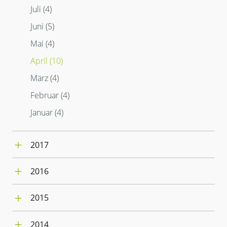
Juli (4)
März (5)
Februar (4)
Juni (5)
Januar (3)
Mai (4)
April (10)
März (4)
Februar (4)
Januar (4)
2017
Dezember (4)
2016
November (2)
Dezember (1)
Oktober (6)
2015
November (8)
September (5)
Dezember (3)
Oktober (2)
August (1)
2014