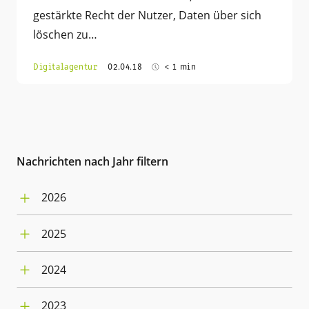
gestärkte Recht der Nutzer, Daten über sich
löschen zu…
Digitalagentur
02.04.18
< 1 min
Nachrichten nach Jahr filtern
2026
Juli (4)
2025
Juni (5)
Dezember (3)
Mai (4)
2024
November (2)
April (5)
Dezember (3)
Oktober (2)
März (4)
2023