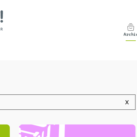
Archi
x