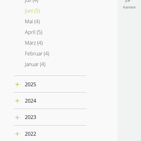
Juli (4)
Karriere
Juni (5)
Mai (4)
April (5)
März (4)
Februar (4)
Januar (4)
2025
Dezember (3)
2024
November (2)
Dezember (3)
Oktober (2)
2023
November (5)
September (4)
Dezember (4)
Oktober (5)
August (5)
2022
November (4)
September (4)
Juli (4)