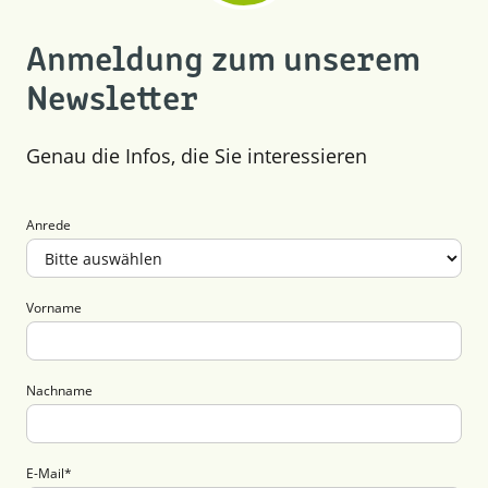
Mai (7)
April (5)
Februar (4)
März (13)
Januar (3)
Anmeldung zum unserem
Februar (3)
Newsletter
Januar (3)
Genau die Infos, die Sie interessieren
Anrede
Vorname
Nachname
E-Mail
*