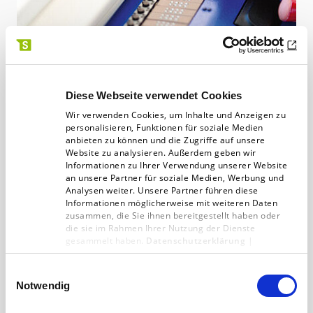
Diese Webseite verwendet Cookies
„Wenn der Code nicht stimmt,
Wir verwenden Cookies, um Inhalte und Anzeigen zu
versagt der Screenreader“
personalisieren, Funktionen für soziale Medien
anbieten zu können und die Zugriffe auf unsere
Website zu analysieren. Außerdem geben wir
Die Stiftung barrierefrei kommunizieren! hat
Informationen zu Ihrer Verwendung unserer Website
das Ziel, mit unterstützenden Technologien
an unsere Partner für soziale Medien, Werbung und
Analysen weiter. Unsere Partner führen diese
digitale Inhalte auch für Menschen mit
Informationen möglicherweise mit weiteren Daten
zusammen, die Sie ihnen bereitgestellt haben oder
Behinderung zugänglich…
die sie im Rahmen Ihrer Nutzung der Dienste
gesammelt haben.
Datenschutzerklärung
|
Digitalagentur
27.10.18
4 min
Impressum
Einwilligungsauswahl
Notwendig