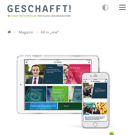
Magazin
All in „one“