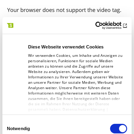
Your browser does not support the video tag.
Mehr Informationen rund um das Thema
bekommen Sie bei Lars Kosman unter 02831
925-550 oder
kosman(at)schaffrath-digital.de
Diese Webseite verwendet Cookies
Wir verwenden Cookies, um Inhalte und Anzeigen zu
personalisieren, Funktionen für soziale Medien
Text: Marten Hahn
anbieten zu können und die Zugriffe auf unsere
Website zu analysieren. Außerdem geben wir
Montage: Schaffrath
Informationen zu Ihrer Verwendung unserer Website
an unsere Partner für soziale Medien, Werbung und
Analysen weiter. Unsere Partner führen diese
Informationen möglicherweise mit weiteren Daten
zusammen, die Sie ihnen bereitgestellt haben oder
die sie im Rahmen Ihrer Nutzung der Dienste
gesammelt haben.
Datenschutzerklärung
|
Impressum
Digitalagentur
mobio
Einwilligungsauswahl
Notwendig