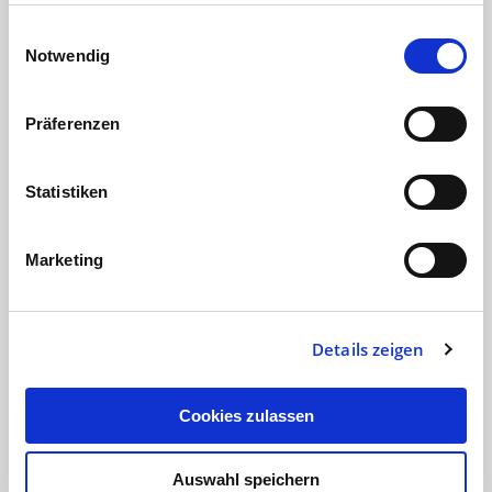
Impressum
Einwilligungsauswahl
Notwendig
„Wenn der Code nicht stimmt,
versagt der Screenreader“
Präferenzen
Die Stiftung barrierefrei
kommunizieren! hat das Ziel, mit
Statistiken
unterstützenden Technologien
digitale Inhalte auch für Menschen
Marketing
mit Behinderung zugänglich…
Digitalagentur
27.10.18
4 min
Details zeigen
Cookies zulassen
Auswahl speichern