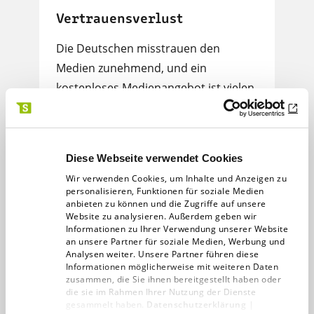
Vertrauensverlust
Die Deutschen misstrauen den
Medien zunehmend, und ein
kostenloses Medienangebot ist vielen
wichtiger als der Datenschutz – so
lauten zwei Ergebnisse…
Diese Webseite verwendet Cookies
Digitalagentur
04.11.18
< 1 min
Wir verwenden Cookies, um Inhalte und Anzeigen zu
personalisieren, Funktionen für soziale Medien
anbieten zu können und die Zugriffe auf unsere
Website zu analysieren. Außerdem geben wir
Informationen zu Ihrer Verwendung unserer Website
an unsere Partner für soziale Medien, Werbung und
Analysen weiter. Unsere Partner führen diese
Informationen möglicherweise mit weiteren Daten
zusammen, die Sie ihnen bereitgestellt haben oder
die sie im Rahmen Ihrer Nutzung der Dienste
gesammelt haben.
Datenschutzerklärung
|