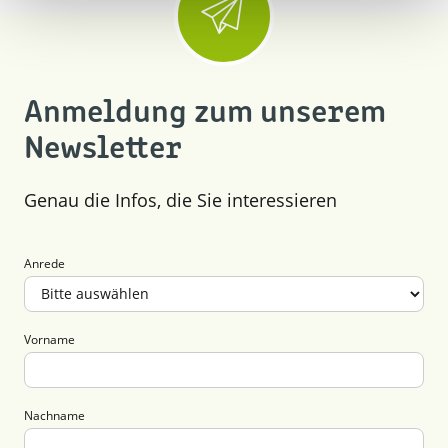
August (10)
Juni (14)
Juli (7)
Mai (4)
Mai (7)
April (5)
März (13)
Anmeldung zum unserem
Februar (3)
Newsletter
Januar (3)
Genau die Infos, die Sie interessieren
Anrede
Vorname
Nachname