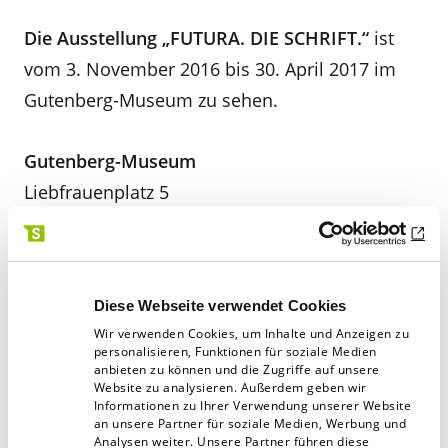
Die Ausstellung „FUTURA. DIE SCHRIFT.“
ist
vom 3. November 2016 bis 30. April 2017 im
Gutenberg-Museum zu sehen.
Gutenberg-Museum
Liebfrauenplatz 5
55116 Mainz
Öffnungszeiten
Diese Webseite verwendet Cookies
Dienstag bis Samstag von 9–17 Uhr
Wir verwenden Cookies, um Inhalte und Anzeigen zu
Sonntag von 11–17 Uhr
personalisieren, Funktionen für soziale Medien
anbieten zu können und die Zugriffe auf unsere
Montag und an gesetzlichen Feiertagen
Website zu analysieren. Außerdem geben wir
geschlossen
Informationen zu Ihrer Verwendung unserer Website
an unsere Partner für soziale Medien, Werbung und
Analysen weiter. Unsere Partner führen diese