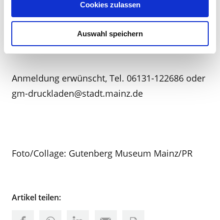
Werkstattbeitrag 5 € Erwachsene/4 €
Cookies zulassen
Studierende /3 € Schüler/-innen (ein Plakat
bzw. Bogen oder drei Karten im
Auswahl speichern
Werkstattbeitrag inklusive)
Anmeldung erwünscht, Tel. 06131-122686 oder
gm-druckladen@stadt.mainz.de
Foto/Collage: Gutenberg Museum Mainz/PR
Artikel teilen: