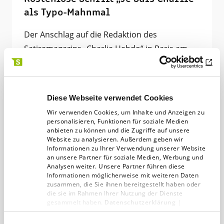
als Typo-Mahnmal
Der Anschlag auf die Redaktion des
Satiremagazins „Charlie Hebdo“ in Paris am
vergangenen Mittwoch und die weltweiten
Solidaritätskundgebungen hat die…
Diese Webseite verwendet Cookies
14.12.14
< 1 min
Wir verwenden Cookies, um Inhalte und Anzeigen zu
personalisieren, Funktionen für soziale Medien
anbieten zu können und die Zugriffe auf unsere
Website zu analysieren. Außerdem geben wir
Informationen zu Ihrer Verwendung unserer Website
an unsere Partner für soziale Medien, Werbung und
Analysen weiter. Unsere Partner führen diese
Nachrichten nach Jahr filtern
Informationen möglicherweise mit weiteren Daten
zusammen, die Sie ihnen bereitgestellt haben oder
die sie im Rahmen Ihrer Nutzung der Dienste
2026
gesammelt haben.
Datenschutzerklärung
|
Impressum
August (1)
2025