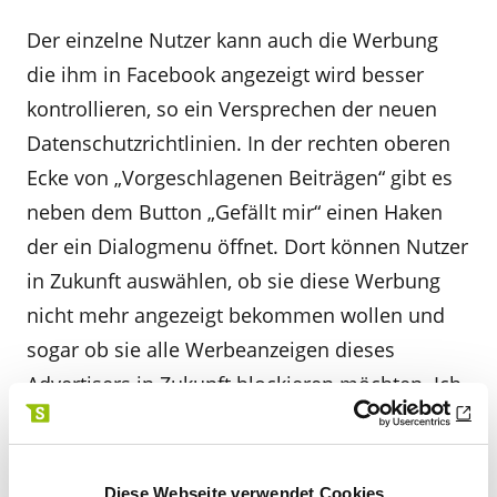
Der einzelne Nutzer kann auch die Werbung
die ihm in Facebook angezeigt wird besser
kontrollieren, so ein Versprechen der neuen
Datenschutzrichtlinien. In der rechten oberen
Ecke von „Vorgeschlagenen Beiträgen“ gibt es
neben dem Button „Gefällt mir“ einen Haken
der ein Dialogmenu öffnet. Dort können Nutzer
in Zukunft auswählen, ob sie diese Werbung
nicht mehr angezeigt bekommen wollen und
sogar ob sie alle Werbeanzeigen dieses
Advertisers in Zukunft blockieren möchten. Ich
kann Facebook aber auch mitteilen, ob ich
diese Werbeanzeige für nützlich erachte. Hinter
der Frage „Warum wird mir das angezeigt?“
Diese Webseite verwendet Cookies