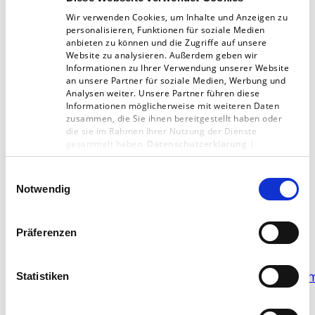
verbirgt sich warum Facebook anhand der
Wir verwenden Cookies, um Inhalte und Anzeigen zu
personalisieren, Funktionen für soziale Medien
Nutzerinteressen glaubt, dass diese Anzeige für
anbieten zu können und die Zugriffe auf unsere
Website zu analysieren. Außerdem geben wir
den Nutzer interessant scheint. Hier können
Informationen zu Ihrer Verwendung unserer Website
User für sie interessante Themengebiet
an unsere Partner für soziale Medien, Werbung und
Analysen weiter. Unsere Partner führen diese
angeben. Denn die Anzahl der eingeblendeten
Informationen möglicherweise mit weiteren Daten
zusammen, die Sie ihnen bereitgestellt haben oder
Werbeanzeigen kann der Nutzer in Facebook
die sie im Rahmen Ihrer Nutzung der Dienste
direkt nicht beeinflussen. Eine Möglichkeit sich
gesammelt haben.
Datenschutzerklärung
|
Impressum
nutzerbasierter Werbung zu entziehen bietet
Einwilligungsauswahl
die
„European Digital Advertising Alliance“
.
Notwendig
Hier kann man personalisierte Werbung
ausschalten.
Präferenzen
http://www.youronlinechoices.com/de/praferen
Statistiken