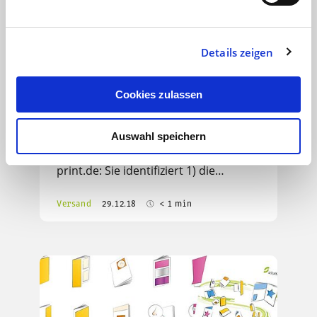
Details zeigen
Drucken, prägen, vernetzen
Über die wichtigsten drei
Cookies zulassen
Technologietrends in der
Druckindustrie informiert Annika
Auswahl speichern
Böhringer in einem Beitrag auf
print.de: Sie identifiziert 1) die…
Versand
29.12.18
< 1 min