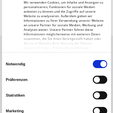
Wir verwenden Cookies, um Inhalte und Anzeigen zu
personalisieren, Funktionen für soziale Medien
anbieten zu können und die Zugriffe auf unsere
Website zu analysieren. Außerdem geben wir
Informationen zu Ihrer Verwendung unserer Website
an unsere Partner für soziale Medien, Werbung und
Analysen weiter. Unsere Partner führen diese
Informationen möglicherweise mit weiteren Daten
zusammen, die Sie ihnen bereitgestellt haben oder
die sie im Rahmen Ihrer Nutzung der Dienste
gesammelt haben.
Datenschutzerklärung
|
Das könnte Sie auch
Impressum
Einwilligungsauswahl
interessieren
Notwendig
Präferenzen
Statistiken
Marketing