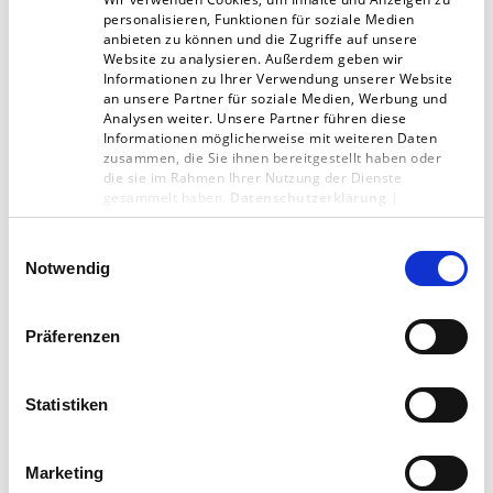
Prozent der E-Book-Leser nutzen Alternativen
personalisieren, Funktionen für soziale Medien
anbieten zu können und die Zugriffe auf unsere
zum Kauf einzelner Dateien.
Website zu analysieren. Außerdem geben wir
Informationen zu Ihrer Verwendung unserer Website
an unsere Partner für soziale Medien, Werbung und
Neue Chancen für Verlage
Analysen weiter. Unsere Partner führen diese
Informationen möglicherweise mit weiteren Daten
zusammen, die Sie ihnen bereitgestellt haben oder
die sie im Rahmen Ihrer Nutzung der Dienste
Gespannt sein darf man darauf, wie kreativ
gesammelt haben.
Datenschutzerklärung
|
Impressum
Verlage auf die neuen Herausforderungen
Einwilligungsauswahl
reagieren. Der renommierte Hanser-Verlag
Notwendig
etwa gründete die Hanser Box und stellte diese
kurz vor der diesjährigen Buchmesse vor. Es ist
Präferenzen
eine eigenständige digitale Edition mit Texten
von Autoren, die für ein E-Book zu kurz und für
Statistiken
die Zeitung zu lang sind. Diese wird es dort
zwischen 1,99 und 4,99 Euro geben. Die Texte
Marketing