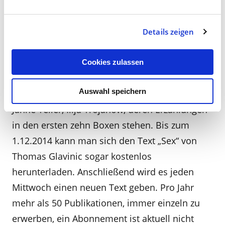
sind alle neu und eigenständig. Auch bei
amazon sollen die Editionen vertrieben
werden. Zum Start legte man mit zehn Texten
Details zeigen
vor. Dabei punktet der Verlag gleich mit Top-
Autoren wie Philipp Blom, T.C. Boyle, Christian
Cookies zulassen
Felber, Thomas Glavinic, Henning Mankell,
Auswahl speichern
Javier Marías, R.J. Palacio, Roberto Saviano,
Janne Teller, Ilija Trojanow, deren Erzählungen
in den ersten zehn Boxen stehen. Bis zum
1.12.2014 kann man sich den Text „Sex“ von
Thomas Glavinic sogar kostenlos
herunterladen. Anschließend wird es jeden
Mittwoch einen neuen Text geben. Pro Jahr
mehr als 50 Publikationen, immer einzeln zu
erwerben, ein Abonnement ist aktuell nicht