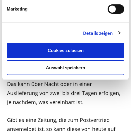
werden soll, muss für alle Beteiligten logisch
Marketing
aufgebaut sein. Ein Beispiel: Wenn eine
Tankstelle etwa 104 Zeitschriften erhält und
Vollballen gebildet werden, dann werden diese
Details zeigen
zu 25 Stück gebündelt. Sie erhält vier Ballen zu
25 und eine Spitze von vier Exemplaren auf die
Cookies zulassen
die Adresse aufgedruckt wird. Die führende
Spedition holt dann die entsprechenden
Auswahl speichern
Exemplare ab und übergibt an den Grossisten.
Das kann über Nacht oder in einer
Auslieferung von zwei bis drei Tagen erfolgen,
je nachdem, was vereinbart ist.
Gibt es eine Zeitung, die zum Postvertrieb
angemeldet ist, so kann diese von heute auf