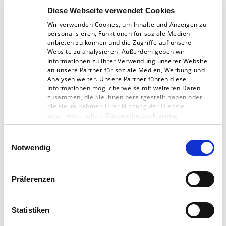
Ansprechpartner zu warten.
Diese Webseite verwendet Cookies
Wir verwenden Cookies, um Inhalte und Anzeigen zu
personalisieren, Funktionen für soziale Medien
Grossisten – gebündeltes Know-How
anbieten zu können und die Zugriffe auf unsere
Website zu analysieren. Außerdem geben wir
Hans Schmetter: „Wir haben gute Kontakte zu
Informationen zu Ihrer Verwendung unserer Website
an unsere Partner für soziale Medien, Werbung und
den Grossisten, die in uns einen perfekten
Analysen weiter. Unsere Partner führen diese
Dienstleister sehen, da wir für Verlage in
Informationen möglicherweise mit weiteren Daten
zusammen, die Sie ihnen bereitgestellt haben oder
Geldern KNOW HOW bündeln. Die Grossisten
die sie im Rahmen Ihrer Nutzung der Dienste
gesammelt haben.
Datenschutzerklärung
|
sind unsere Partner, die für mehrere Verlage
Impressum
gleichzeitig in Geldern abholen. Das hat
Einwilligungsauswahl
Notwendig
positive Effekte auf die Kostenkalkulation, weil
wir für die Verlage und Grossisten auch
Präferenzen
vorkommissionieren.“ Der Zeitschriftenvertrieb
an den richtigen Bahnhofsbuchhandel oder
Statistiken
eine Tankstelle, je nachdem wie tief verbreitet