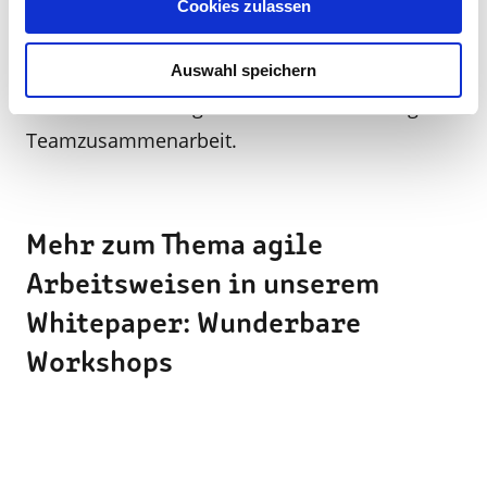
gutes Gefühl für das bisher erreichte.
Cookies zulassen
Das agile Projektmanagement bietet viele
Auswahl speichern
Vorteile und ermöglicht eine Verbesserung der
Teamzusammenarbeit.
Mehr zum Thema agile
Arbeitsweisen in unserem
Whitepaper: Wunderbare
Workshops