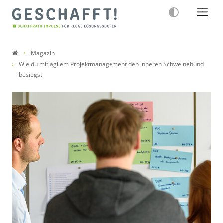
Magazin
Wie du mit agilem Projektmanagement den inneren Schweinehund
besiegst