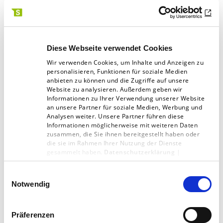
Bezahllösungen für Games. Unterschiedliche
Preise für unterschiedliche Länder können
über die Datenbank unkompliziert verwaltet
Diese Webseite verwendet Cookies
werden; ebenso wie bestimmte temporäre
Wir verwenden Cookies, um Inhalte und Anzeigen zu
personalisieren, Funktionen für soziale Medien
Rabatt-Aktionen – sowohl lokal als auch global.
anbieten zu können und die Zugriffe auf unsere
Website zu analysieren. Außerdem geben wir
Informationen zu Ihrer Verwendung unserer Website
an unsere Partner für soziale Medien, Werbung und
Analysen weiter. Unsere Partner führen diese
Usability steigern mit TYPO3
Informationen möglicherweise mit weiteren Daten
zusammen, die Sie ihnen bereitgestellt haben oder
für Redakteure und User
die sie im Rahmen Ihrer Nutzung der Dienste
gesammelt haben.
Datenschutzerklärung
|
Impressum
Wenn man so will, haben wir bei diesem
Einwilligungsauswahl
Projekt eine Win-win-winSituation geschaffen:
Notwendig
Der User, der ein Spiel kaufen möchte, findet
schnell die Infos, die er für sein System braucht
Präferenzen