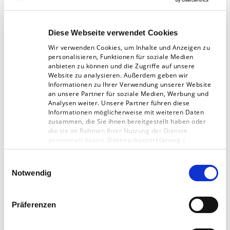
Komplexe Vorgänge in der
Versandlogistik
Diese Webseite verwendet Cookies
Wir verwenden Cookies, um Inhalte und Anzeigen zu
personalisieren, Funktionen für soziale Medien
anbieten zu können und die Zugriffe auf unsere
Website zu analysieren. Außerdem geben wir
Was ist die größte Herausforderung in der
Informationen zu Ihrer Verwendung unserer Website
Versandlogistik?
an unsere Partner für soziale Medien, Werbung und
Analysen weiter. Unsere Partner führen diese
Vor allem die Komplexität der Abläufe. Von der
Informationen möglicherweise mit weiteren Daten
zusammen, die Sie ihnen bereitgestellt haben oder
Druckmaschine bis zur Spedition müssen alle
die sie im Rahmen Ihrer Nutzung der Dienste
gesammelt haben.
Datenschutzerklärung
|
Beteiligten gut informiert sein. Wann muss
Impressum
genau was passieren? Wie muss die Lieferung
Einwilligungsauswahl
Notwendig
vorbereitet sein? Aber auch wenn wir sehr gut
planen, kann trotzdem eine Menge
Präferenzen
schiefgehen, sich mal etwas verzögern.